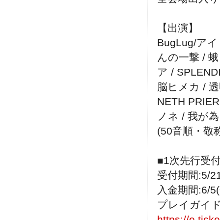
【出演】
BugLug/アイ
んの一撃 / 蛾
ア / SPLENDI
脳ヒメカ / 
NETH PRIE
ノネ / 我が為
(50音順・敬
■1次先行受
受付期間:5/21(
入金期間:6/5(金
プレイガイド
https://e.tic