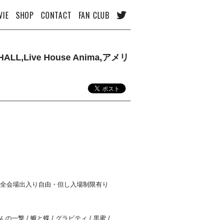
VIE
SHOP
CONTACT
FAN CLUB
L,Live House Anima,アメリ
代別)※全会場出入り自由・但し入場制限有り
しんの一撃 / 蛾と蝶 / グラビティ / 黒蜜 /