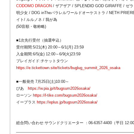
CODOMO DRAGON
/ ザアザア / SPLENDID GOD GIRAFFE / ゼラ /
明少女 / DOG inTheパラレルワールドオーケストラ / NETH PRIERE 
イト/ ルルノネ / 我が為
(50音順・敬称略)
■1次先行受付（抽選申込）
受付期間:5/21(木) 20:00～6/1(月) 23:59
入金期間:6/5(金) 12:00～6/9(火)23:59
プレイガイド:チケットタウン
https://e.tickettown.site/tickets/buglug_summit_2026_osaka
■一般発売 7月25日(土)10:00～
ぴあ
https://w.pia.jp/t/bugsum2026osaka/
ローソン
https://l-tike.com/bugsum2026osaka/
イープラス
https://eplus.jp/bugsum2026osaka/
総合問い合わせ:サウンドクリエーター ：06-6357-4400（平日 12:0